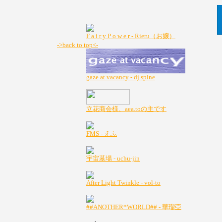
F a i r y P o w e r - Rieru（お嬢）
->back to top<-
gaze at vacancy - dj spine
立花商会様、aea.toの主です
FMS - えふ
宇宙墓場 - uchu-jin
After Light Twinkle - vol-to
##ANOTHER*WORLD## - 華瑠亞