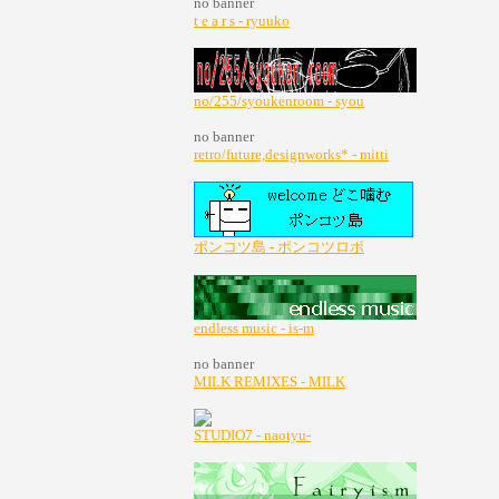
no banner
t e a r s - ryuuko
no/255/syoukenroom - syou
no banner
retro/future,designworks* - mitti
ポンコツ島 - ポンコツロボ
endless music - is-m
no banner
MILK REMIXES - MILK
STUDIO7 - naotyu-